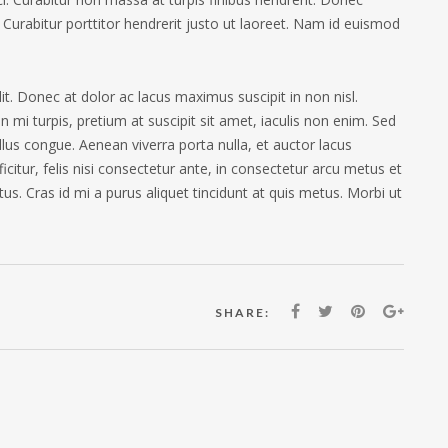
Curabitur porttitor hendrerit justo ut laoreet. Nam id euismod
t. Donec at dolor ac lacus maximus suscipit in non nisl.
in mi turpis, pretium at suscipit sit amet, iaculis non enim. Sed
llus congue. Aenean viverra porta nulla, et auctor lacus
fficitur, felis nisi consectetur ante, in consectetur arcu metus et
us. Cras id mi a purus aliquet tincidunt at quis metus. Morbi ut
SHARE: