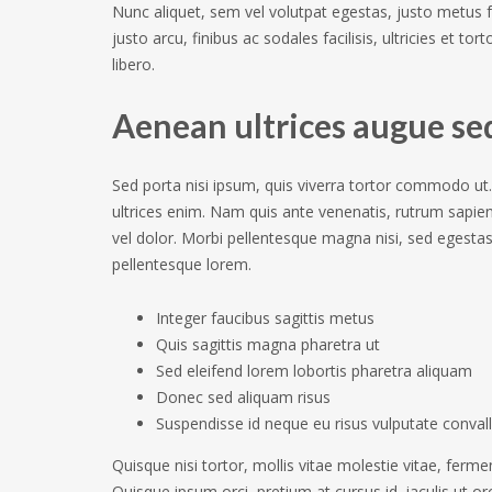
Nunc aliquet, sem vel volutpat egestas, justo metus fa
justo arcu, finibus ac sodales facilisis, ultricies et to
libero.
Aenean ultrices augue s
Sed porta nisi ipsum, quis viverra tortor commodo ut.
ultrices enim. Nam quis ante venenatis, rutrum sapien a
vel dolor. Morbi pellentesque magna nisi, sed egestas
pellentesque lorem.
Integer faucibus sagittis metus
Quis sagittis magna pharetra ut
Sed eleifend lorem lobortis pharetra aliquam
Donec sed aliquam risus
Suspendisse id neque eu risus vulputate convall
Quisque nisi tortor, mollis vitae molestie vitae, fer
Quisque ipsum orci, pretium at cursus id, iaculis ut or