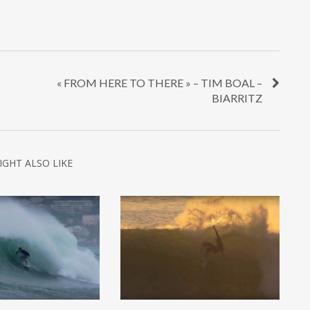
« FROM HERE TO THERE » – TIM BOAL –
BIARRITZ
IGHT ALSO LIKE