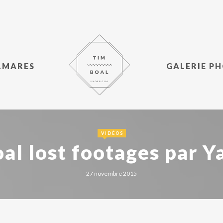
LMARES
GALERIE P
VIDÉOS
al lost footages par 
27 novembre 2015