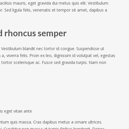
cilisis mauris, eget gravida dui metus quis elit. Vestibulum
rtor. Sed ligula felis, venenatis et tempor sit amet, dapibus a
ed rhoncus semper
 Vestibulum blandit nec tortor id congue. Suspendisse ut
, viverra felis. Proin ex leo, dignissim id volutpat vel, egestas
 tortor scelerisque ac. Fusce sed gravida turpis. Nam non
is eget vitae ante
mentum quis massa. Cras dapibus metus a ornare ultrices.
ci. Curabitur non massa at turpis finibus hendrerit. Donec