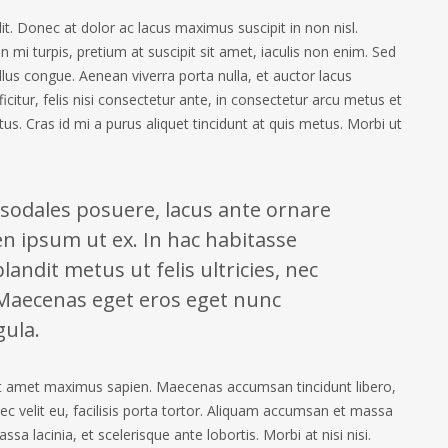
t. Donec at dolor ac lacus maximus suscipit in non nisl.
in mi turpis, pretium at suscipit sit amet, iaculis non enim. Sed
llus congue. Aenean viverra porta nulla, et auctor lacus
fficitur, felis nisi consectetur ante, in consectetur arcu metus et
us. Cras id mi a purus aliquet tincidunt at quis metus. Morbi ut
 sodales posuere, lacus ante ornare
n ipsum ut ex. In hac habitasse
andit metus ut felis ultricies, nec
Maecenas eget eros eget nunc
gula.
sit amet maximus sapien. Maecenas accumsan tincidunt libero,
 nec velit eu, facilisis porta tortor. Aliquam accumsan et massa
a lacinia, et scelerisque ante lobortis. Morbi at nisi nisi.